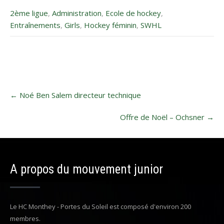
2ème ligue
,
Administration
,
Ecole de hockey
,
Entraînements
,
Girls
,
Hockey féminin
,
SWHL
Post
←
Noé Ben Salem directeur technique
navigation
Offre de Noël – Ochsner
→
A propos du mouvement junior
Le HC Monthey - Portes du Soleil est composé d'environ 200
membres.