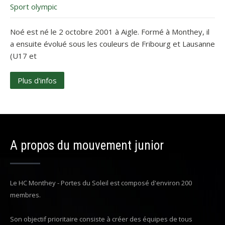
Sport olympic
Noé est né le 2 octobre 2001 à Aigle. Formé à Monthey, il
a ensuite évolué sous les couleurs de Fribourg et Lausanne
(U17 et
Plus d'infos
A propos du mouvement junior
Le HC Monthey - Portes du Soleil est composé d'environ 200
membres.
Son objectif prioritaire consiste à créer des équipes de tous