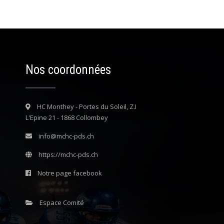
Nos coordonnées
HC Monthey - Portes du Soleil, Z.I
L'Epine 21 - 1868 Collombey
info@mchc-pds.ch
https://mchc-pds.ch
Notre page facebook
Espace Comité