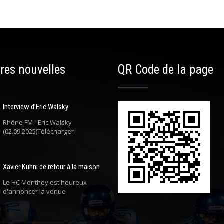
res nouvelles
QR Code de la page
Interview d’Eric Walsky
Rhône FM - Eric Walsky
(02.09.2025)Télécharger
Xavier Kühni de retour à la maison
Le HC Monthey est heureux
d'annoncer la venue