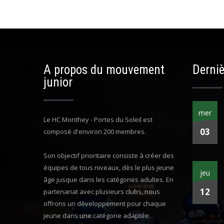
A propos du mouvement
Derniè
junior
mer
Le HC Monthey - Portes du Soleil est
03
composé d'environ 200 membres.
Son objectif prioritaire consiste à créer des
équipes de tous niveaux, dès le plus jeune
jeu
âge jusque dans les catégories adultes. En
12
partenariat avec plusieurs clubs, nous
offrons un développement pour chaque
jeune dans une catégorie adaptée.