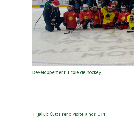
Développement
,
Ecole de hockey
Post
←
Jakub Čutta rend visite à nos U11
navigation