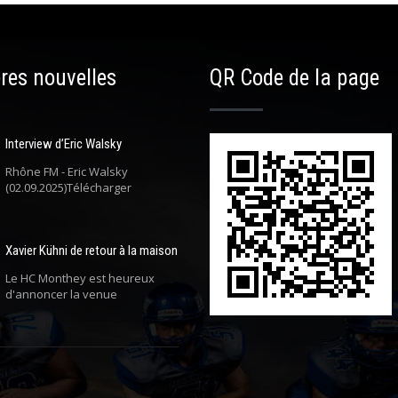
res nouvelles
QR Code de la page
Interview d’Eric Walsky
Rhône FM - Eric Walsky
(02.09.2025)Télécharger
Xavier Kühni de retour à la maison
Le HC Monthey est heureux
d'annoncer la venue